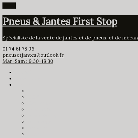
Menu
Pneus & Jantes First Stop
Spécialiste de la vente de jantes et de pneus, et de méca
01 74 61 78 96
pneusetjantes@outlook.fr
Mar-Sam : 9:30-18:30
Accueil
Mécanique
Jantes
Audi
BMW
Mercedes
Land Rover
Japan Racing
Volkswagen
Porsche
Renault