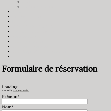
Arceo
Toutes marques
Pneus
Nos Réalisations
Contact
MENTIONS LEGALES
Formulaire de réservation
Booking Received
Full Day Booking
Time Slots Booking
Time Appointments Booking
Contact Form
Formulaire de réservation
Loading...
Powered by
Booking Calendar
Prénom*
Nom*