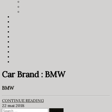
Renault
Arceo
Toutes marques
Pneus
Nos Réalisations
Contact
MENTIONS LEGALES
Formulaire de réservation
Booking Received
Full Day Booking
Time Slots Booking
Time Appointments Booking
Contact Form
Car Brand :
BMW
BMW
CONTINUE READING
22 mai 2018