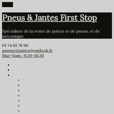
Menu
Pneus & Jantes First Stop
Spécialiste de la vente de jantes et de pneus, et de
mécanique
01 74 61 78 96
pneusetjantes@outlook.fr
Mar-Sam : 9:30-18:30
Accueil
Mécanique
Jantes
Audi
BMW
Mercedes
Land Rover
Japan Racing
Volkswagen
Porsche